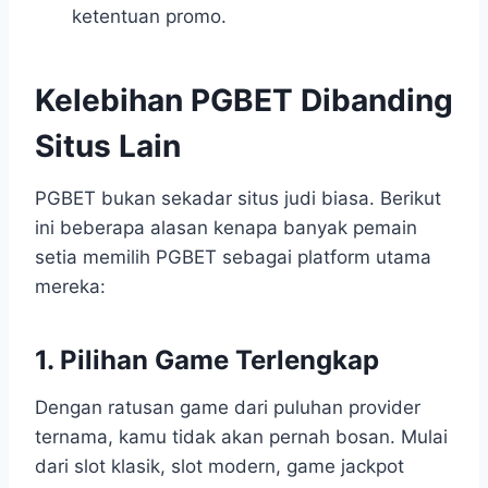
ketentuan promo.
Kelebihan PGBET Dibanding
Situs Lain
PGBET bukan sekadar situs judi biasa. Berikut
ini beberapa alasan kenapa banyak pemain
setia memilih PGBET sebagai platform utama
mereka:
1. Pilihan Game Terlengkap
Dengan ratusan game dari puluhan provider
ternama, kamu tidak akan pernah bosan. Mulai
dari slot klasik, slot modern, game jackpot