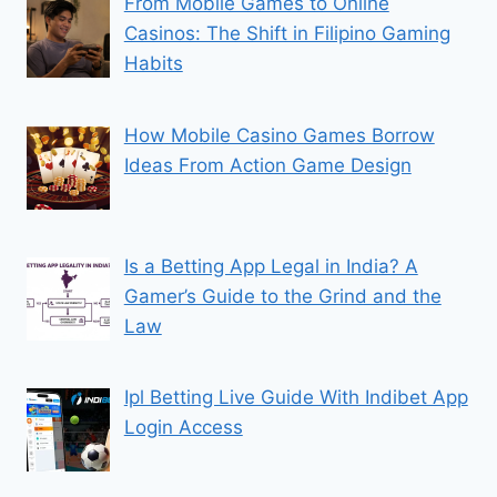
From Mobile Games to Online
Casinos: The Shift in Filipino Gaming
Habits
How Mobile Casino Games Borrow
Ideas From Action Game Design
Is a Betting App Legal in India? A
Gamer’s Guide to the Grind and the
Law
Ipl Betting Live Guide With Indibet App
Login Access