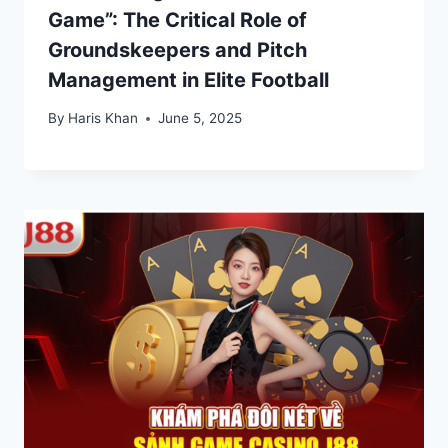
Game”: The Critical Role of
Groundskeepers and Pitch
Management in Elite Football
By
Haris Khan
June 5, 2025