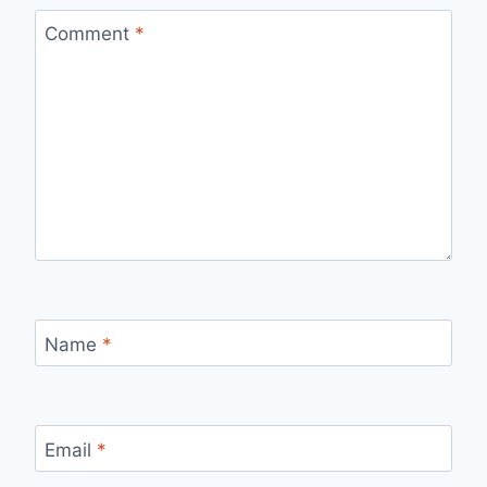
Comment
*
Name
*
Email
*