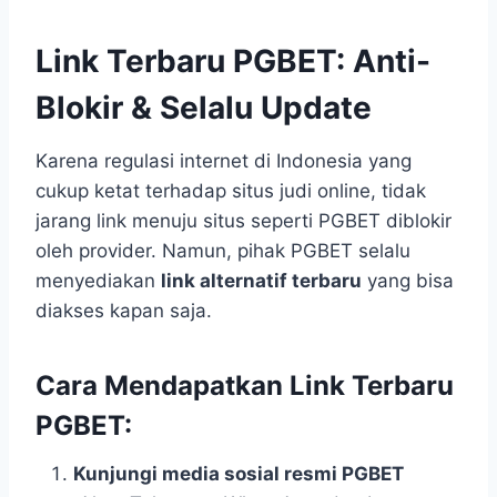
Link Terbaru PGBET: Anti-
Blokir & Selalu Update
Karena regulasi internet di Indonesia yang
cukup ketat terhadap situs judi online, tidak
jarang link menuju situs seperti PGBET diblokir
oleh provider. Namun, pihak PGBET selalu
menyediakan
link alternatif terbaru
yang bisa
diakses kapan saja.
Cara Mendapatkan Link Terbaru
PGBET:
Kunjungi media sosial resmi PGBET